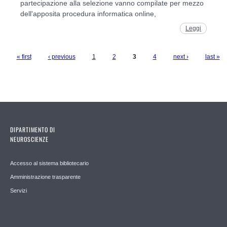
partecipazione alla selezione vanno compilate per mezzo
dell'apposita procedura informatica online,
Leggi
« first
‹ previous
1
2
3
4
next ›
last »
Pages
DIPARTIMENTO DI
NEUROSCIENZE
Accesso al sistema bibliotecario
Amministrazione trasparente
Servizi