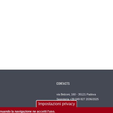
CONTACTS
via Belzoni, 160 - 35121 Padova
Segreteria +39 049 827 2036/2025
Impostazioni privacy
Posta certificata
dipartimento.neuroscienze@pec.unipd.it
tinuando la navigazione ne accetti l'uso.