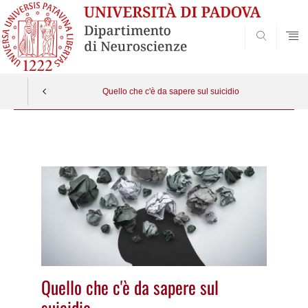
SEARCH
Quello che c'è da sapere sul suicidio
Vai
al
contenuto
Quello che c'è da sapere sul
suicidio