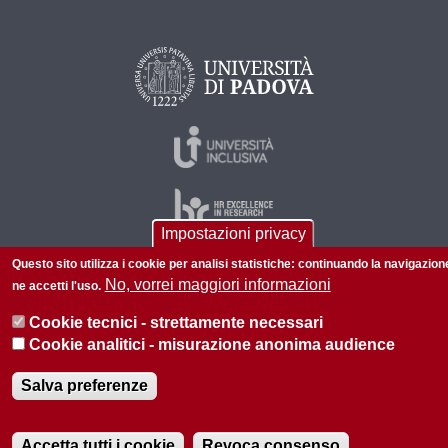
Impostazioni privacy
Questo sito utilizza i cookie per analisi statistiche: continuando la navigazion
No, vorrei maggiori informazioni
ne accetti l'uso.
© 2026 Università di Padova - Tutti i diritti riservati
Cookie tecnici - strettamente necessari
P.I. 00742430283 C.F. 80006480281
Cookie analitici - misurazione anonima audience
Informazioni su questo sito
Privacy policy
Salva preferenze
Accetta tutti i cookie
Revoca consenso