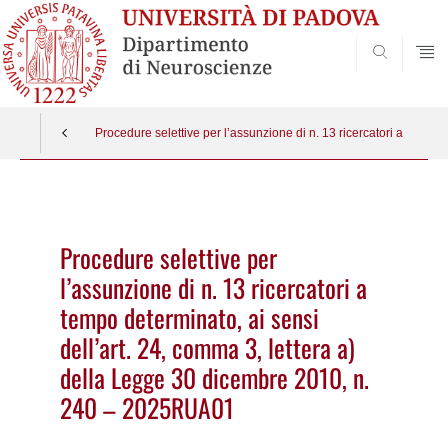
SEARCH
Procedure selettive per l’assunzione di n. 13 ricercatori a tempo
Vai
al
contenuto
Procedure selettive per
l’assunzione di n. 13 ricercatori a
tempo determinato, ai sensi
dell’art. 24, comma 3, lettera a)
della Legge 30 dicembre 2010, n.
240 – 2025RUA01