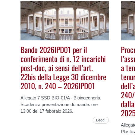
Bando 2026IPD01 per il
Proc
conferimento di n. 12 incarichi
l’ass
post-doc, ai sensi dell’art.
a te
22bis della Legge 30 dicembre
tenur
2010, n. 240 – 2026IPD01
dell’
240/
Allegato 7 SSD BIO-01/A - Bioingegneria.
dall
Scadenza presentazione domande: ore
2025
13:00 del 17 febbraio 2026.
Leggi
Allega
Plasti