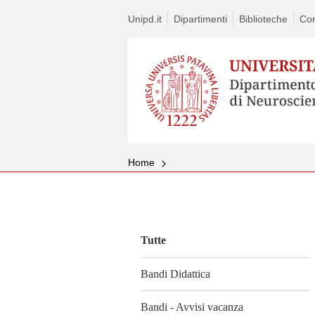
Unipd.it
Dipartimenti
Biblioteche
Con
Home
Vai
al
contenuto
Tutte
Bandi Didattica
Bandi - Avvisi vacanza