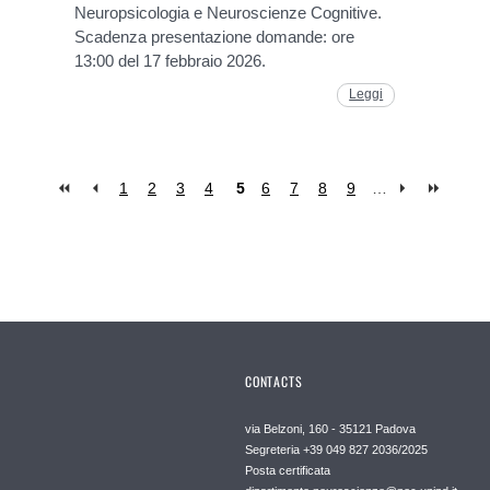
Neuropsicologia e Neuroscienze Cognitive.
Scadenza presentazione domande: ore
13:00 del 17 febbraio 2026.
Leggi
1
2
3
4
5
6
7
8
9
…
CONTACTS
via Belzoni, 160 - 35121 Padova
Segreteria +39 049 827 2036/2025
Posta certificata