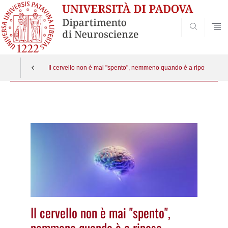
SEARCH
Il cervello non è mai "spento", nemmeno quando è a riposo
Vai
al
contenuto
Il cervello non è mai "spento",
nemmeno quando è a riposo