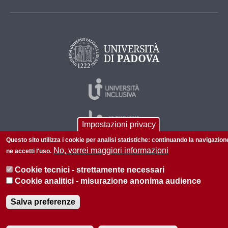
Impostazioni privacy
Questo sito utilizza i cookie per analisi statistiche: continuando la navigazion
No, vorrei maggiori informazioni
ne accetti l'uso.
© 2026 Università di Padova - Tutti i diritti riservati
Cookie tecnici - strettamente necessari
P.I. 00742430283 C.F. 80006480281
Cookie analitici - misurazione anonima audience
Informazioni su questo sito
Privacy policy
Salva preferenze