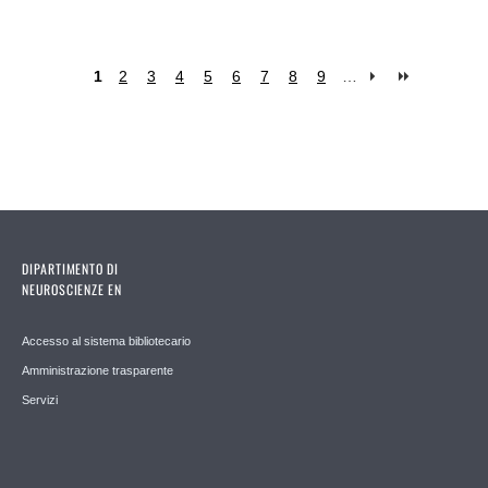
1
2
3
4
5
6
7
8
9
…
Pages
DIPARTIMENTO DI
NEUROSCIENZE EN
Accesso al sistema bibliotecario
Amministrazione trasparente
Servizi