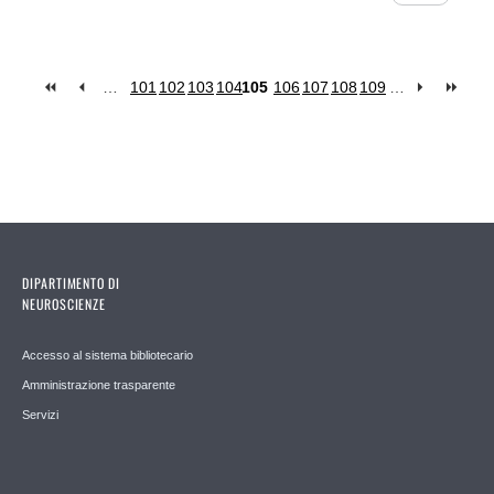
…
101
102
103
104
105
106
107
108
109
…
Pages
DIPARTIMENTO DI
NEUROSCIENZE
Accesso al sistema bibliotecario
Amministrazione trasparente
Servizi